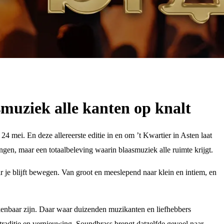
muziek alle kanten op knalt
4 mei. En deze allereerste editie in en om ’t Kwartier in Asten laat
ngen, maar een totaalbeleving waarin blaasmuziek alle ruimte krijgt.
ar je blijft bewegen. Van groot en meeslepend naar klein en intiem, en
enbaar zijn. Daar waar duizenden muzikanten en liefhebbers
raditie en vernieuwing. Soundbrass brengt datzelfde gevoel naar