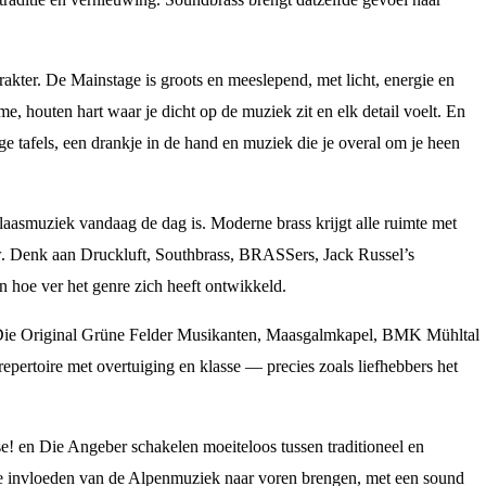
arakter. De Mainstage is groots en meeslepend, met licht, energie en
e, houten hart waar je dicht op de muziek zit en elk detail voelt. En
nge tafels, een drankje in de hand en muziek die je overal om je heen
blaasmuziek vandaag de dag is. Moderne brass krijgt alle ruimte met
w. Denk aan Druckluft, Southbrass, BRASSers, Jack Russel’s
 hoe ver het genre zich heeft ontwikkeld.
als Die Original Grüne Felder Musikanten, Maasgalmkapel, BMK Mühltal
ertoire met overtuiging en klasse — precies zoals liefhebbers het
e! en Die Angeber schakelen moeiteloos tussen traditioneel en
e invloeden van de Alpenmuziek naar voren brengen, met een sound