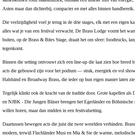
Asten maar dan dichterbij, compacter en met alles binnen handbereik.
Die veelzijdigheid voel je terug in de drie stages, elk met een eigen k
alles wat je van een festival verwacht. De Brass Lodge vormt het warm
buiten, op de Brass & Bites Stage, draait het om sfeer: foodtrucks, la
tegenkomt.
Binnen die setting ontvouwt zich een line-up die laat zien hoe breed 
acts die gebouwd zijn voor het podium — strak, energiek en vol sho
Halsbänd en Broadway Brass, die ieder op hun eigen manier laten zien
Tegelijk klinkt ook de kracht van de traditie door. Grote kapellen 
en NJBK - Die Jungen Bläser brengen het Egerländer en Böhmische rep
willen horen, maar dan midden in een festivalsetting.
Daartussen bewegen acts die juist die twee werelden verbinden. Brass
modern, terwijl Flachländer Musi en Mia & Sie de warme, melodisch